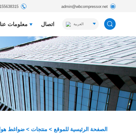
155638315
admin@wbcompressor.net
اتصال
معلومات عنا
العربية
English
Español
Русский
الصفحة الرئيسية للموقع
>
منتجات
>
ضواغط هواء